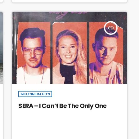
insert_link
MILLENNIUM HITS
SERA – I Can’t Be The Only One