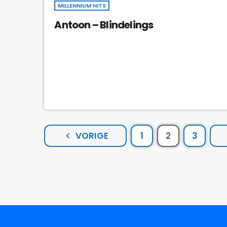
MILLENNIUM HITS
Antoon – Blindelings
VORIGE
1
2
3
navigate_before