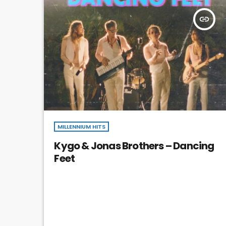
insert_link
MILLENNIUM HITS
Kygo & Jonas Brothers – Dancing
Feet