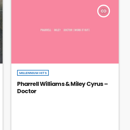
insert_link
MILLENNIUM HITS
Pharrell Williams & Miley Cyrus –
Doctor