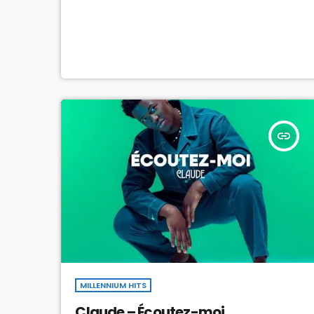
insert_link
MILLENNIUM HITS
Claude – Écoutez-moi