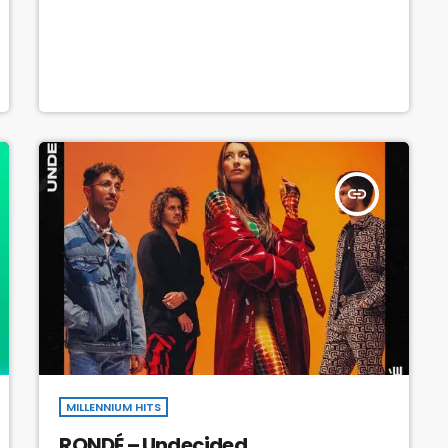
insert_link
MILLENNIUM HITS
RONDÉ – Undecided