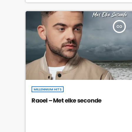
insert_link
MILLENNIUM HITS
Raoel – Met elke seconde