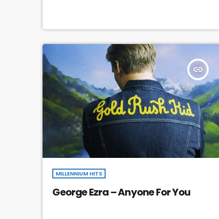
insert_link
MILLENNIUM HITS
George Ezra – Anyone For You