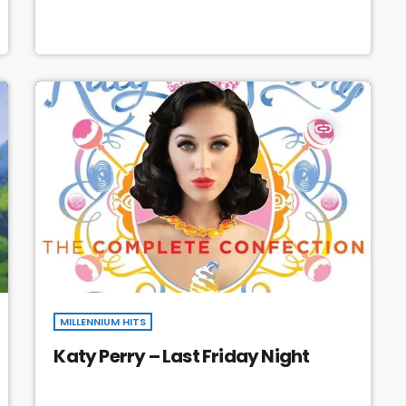
insert_link
MILLENNIUM HITS
Katy Perry – Last Friday Night