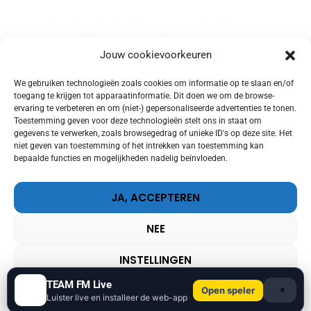
Jouw cookievoorkeuren
We gebruiken technologieën zoals cookies om informatie op te slaan en/of
Youtube
toegang te krijgen tot apparaatinformatie. Dit doen we om de browse-
ervaring te verbeteren en om (niet-) gepersonaliseerde advertenties te tonen.
Toestemming geven voor deze technologieën stelt ons in staat om
gegevens te verwerken, zoals browsegedrag of unieke ID's op deze site. Het
Facebook
niet geven van toestemming of het intrekken van toestemming kan
bepaalde functies en mogelijkheden nadelig beïnvloeden.
Twitter
JA, ACCEPTEREN
Instagram
NEE
LUISTEREN MET JE APP
INSTELLINGEN
TEAM FM Live
×
Open speler
Cookie Policy
Privacy Policy
Luister live en installeer de web-app