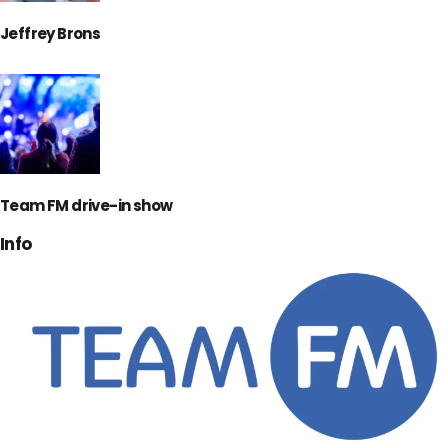
Jeffrey Brons
Team FM drive-in show
Info